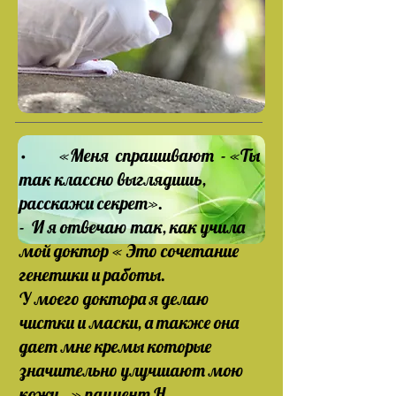
· «Меня спрашивают - «Ты
так классно выглядишь,
расскажи секрет».
- И я отвечаю так, как учила
мой доктор « Это сочетание
генетики и работы.
У моего доктора я делаю
чистки и маски, а также она
дает мне кремы которые
значительно улучшают мою
кожу…» пациент Н.