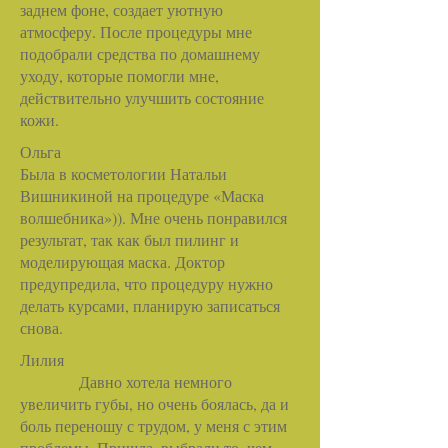
заднем фоне, создает уютную
атмосферу. После процедуры мне
подобрали средства по домашнему
уходу, которые помогли мне,
действительно улучшить состояние
кожи.
Ольга
Была в косметологии Натальи
Вишникиной на процедуре «Маска
волшебника»)). Мне очень понравился
результат, так как был пилинг и
моделирующая маска. Доктор
предупредила, что процедуру нужно
делать курсами, планирую записаться
снова.
Лилия
Давно хотела немного
увеличить губы, но очень боялась, да и
боль переношу с трудом, у меня с этим
проблемы. Пришла, выбрали то, чем