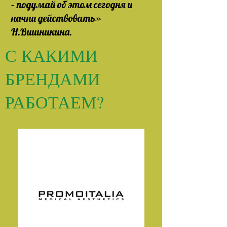
– подумай об этом сегодня и
начни действовать»
Н.Вишникина.
С КАКИМИ
БРЕНДАМИ
РАБОТАЕМ?