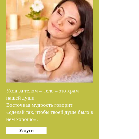
Уход за телом – тело – это храм
нашей души.
Восточная мудрость говорит:
«сделай так, чтобы твоей душе было в
нем хорошо».
Услуги