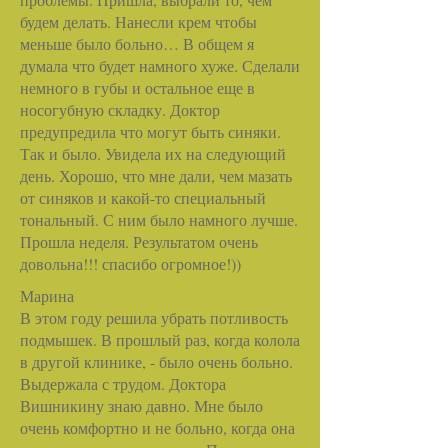
будем делать. Нанесли крем чтобы
меньше было больно… В общем я
думала что будет намного хуже. Сделали
немного в губы и остальное еще в
носогубную складку. Доктор
предупредила что могут быть синяки.
Так и было. Увидела их на следующий
день. Хорошо, что мне дали, чем мазать
от синяков и какой-то специальный
тональный. С ним было намного лучше.
Прошла неделя. Результатом очень
довольна!!! спасибо огромное!))
Марина
В этом году решила убрать потливость
подмышек. В прошлый раз, когда колола
в другой клинике, - было очень больно.
Выдержала с трудом. Доктора
Вишникину знаю давно. Мне было
очень комфортно и не больно, когда она