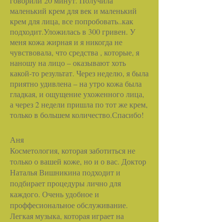
говорили 20 минут. Получила
маленький крем для век и маленький
крем для лица, все попробовать..как
подходит.Уложилась в 300 гривен. У
меня кожа жирная и я никогда не
чувствовала, что средства , которые, я
наношу на лицо – оказывают хоть
какой-то результат. Через неделю, я была
приятно удивлена – на утро кожа была
гладкая, и ощущение ухоженного лица,
а через 2 недели пришла по тот же крем,
только в большем количество.Спасибо!
Аня
Косметология, которая заботиться не
только о вашей коже, но и о вас. Доктор
Наталья Вишникина подходит и
подбирает процедуры лично для
каждого. Очень удобное и
проффесиональное обслуживание.
Легкая музыка, которая играет на