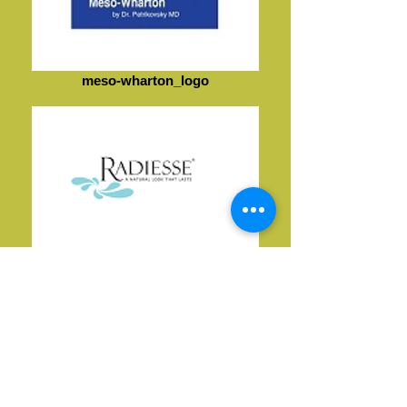
meso-wharton_logo
Без названия