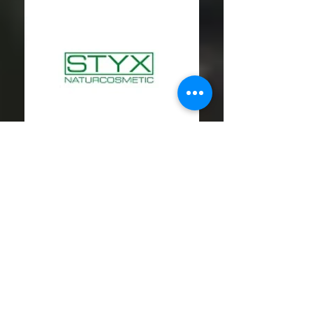
images
Danne-logo-300x122