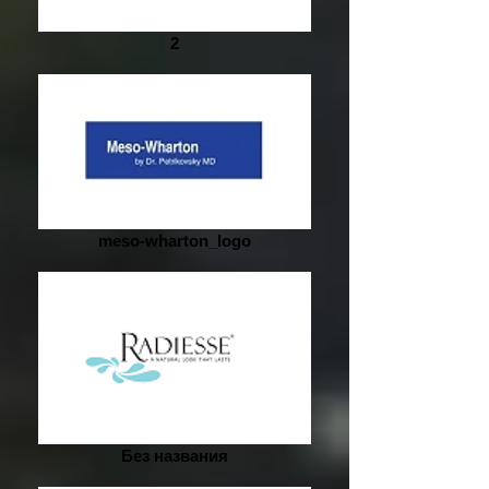
2
meso-wharton_logo
Без названия